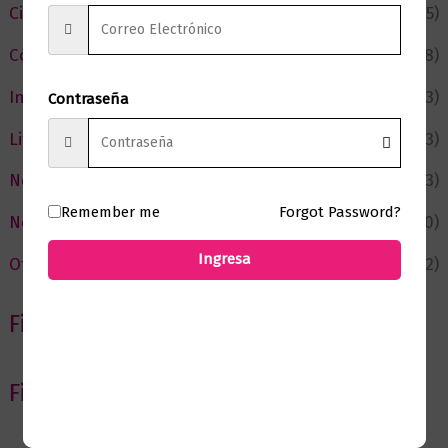
Ciencia y Conocimiento
(75)
Cómic y Fantasía
(88)
Infantil y Juvenil
(213)
Contraseña
Literatura
(373)
Negocios
(43)
Remember me
Forgot Password?
Novedades
(110)
Ingresa
Ofertas
(12)
Filtrar por Autor
Filtrar por editorial