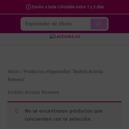
Envíos a toda Colombia entre 1 y 3 días
Ir
Buscar
al
contenido
Inicio
/ Productos etiquetados “Andrés Acosta
Romero”
Andrés Acosta Romero
No se encontraron productos que
concuerden con la selección.