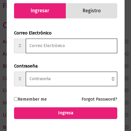
Filtrar por precio
Ingresar
Registro
Categorias
Correo Electrónico
Actualidad
(53)
Autor del Mes
(4)
Bienestar
(228)
Contraseña
Ciencia y Conocimiento
(75)
Cómic y Fantasía
(88)
Remember me
Forgot Password?
Infantil y Juvenil
(213)
Ingresa
Literatura
(373)
Negocios
(43)