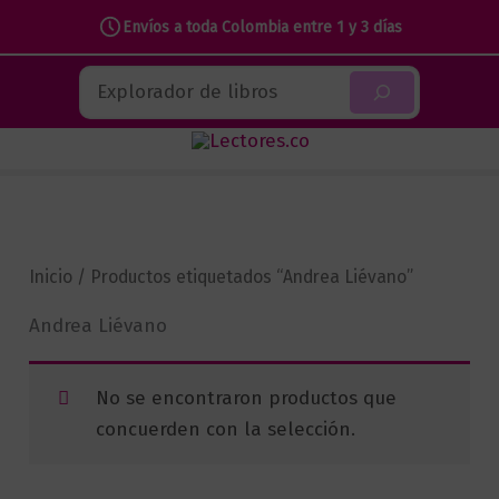
Envíos a toda Colombia entre 1 y 3 días
Ir
Buscar
al
contenido
Inicio
/ Productos etiquetados “Andrea Liévano”
Andrea Liévano
No se encontraron productos que
concuerden con la selección.