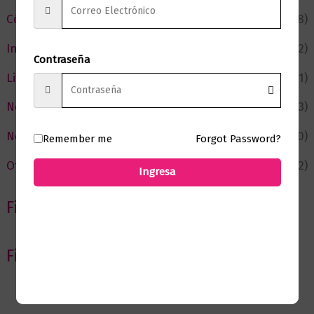
Cómic y Fantasía
(88)
Infantil y Juvenil
(212)
Contraseña
Literatura
(371)
Negocios
(43)
Novedades
(110)
Remember me
Forgot Password?
Ofertas
(12)
Ingresa
Filtrar por Autor
Filtrar por editorial