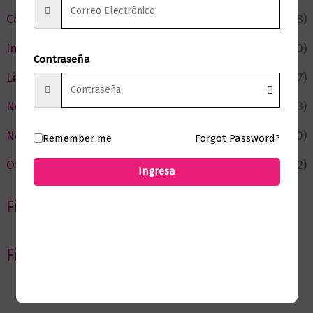
Cómic y Fantasía
(88)
Infantil y Juvenil
(210)
Contraseña
Literatura
(367)
Negocios
(43)
Novedades
(110)
Remember me
Forgot Password?
Ofertas
(12)
Ingresa
Filtrar por Autor
Filtrar por editorial