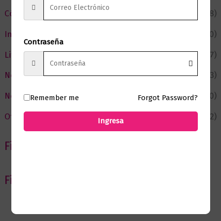
Cómic y Fantasía
(88)
Infantil y Juvenil
(210)
Contraseña
Literatura
(367)
Negocios
(43)
Novedades
(110)
Remember me
Forgot Password?
Ofertas
(12)
Ingresa
Filtrar por Autor
Filtrar por editorial