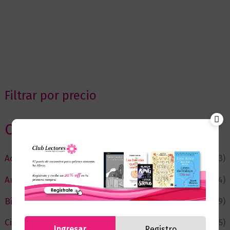
Filtrar por precio
Categorias
Actualidad
(53)
Autor del Mes
(4)
Bienestar
(229)
Ciencia y Conocimiento
(75)
Ingresar
Registro