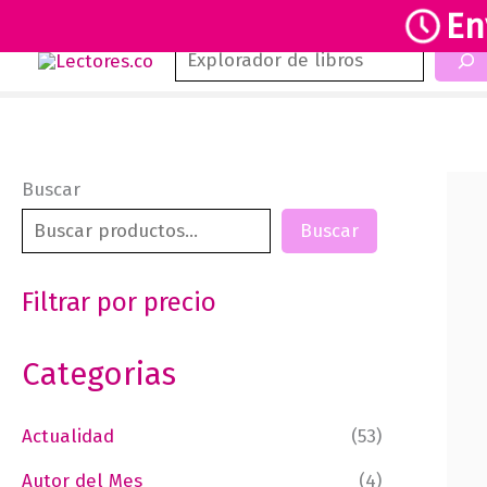
En
Buscar
Ir
al
contenido
Buscar
Buscar
Filtrar por precio
Categorias
Actualidad
(53)
Autor del Mes
(4)