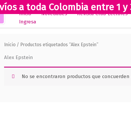
víos a toda Colombia entre 1 y 
Inicio
Novedades
Revista Club Lectores
Ingresa
Inicio
/ Productos etiquetados “Alex Epstein”
Alex Epstein
No se encontraron productos que concuerden c