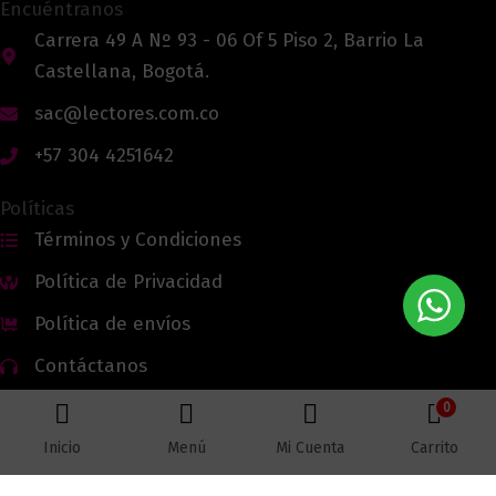
Encuéntranos
Carrera 49 A Nº 93 - 06 Of 5 Piso 2, Barrio La
Castellana, Bogotá.
sac@lectores.com.co
+57 304 4251642
Políticas
Términos y Condiciones
Política de Privacidad
Política de envíos
Contáctanos
0
Inicio
Menú
Mi Cuenta
Carrito
Todos los derechos reservados © 2026 Lectores.co |