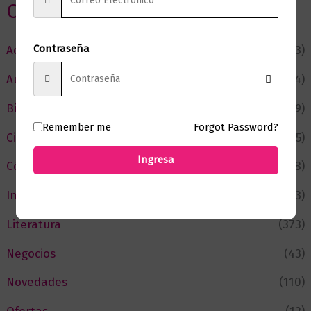
Categorias
Contraseña
Actualidad
(53)
Autor del Mes
(4)
Bienestar
(229)
Remember me
Forgot Password?
Ciencia y Conocimiento
(75)
Ingresa
Cómic y Fantasía
(88)
Infantil y Juvenil
(213)
Literatura
(373)
Negocios
(43)
Novedades
(110)