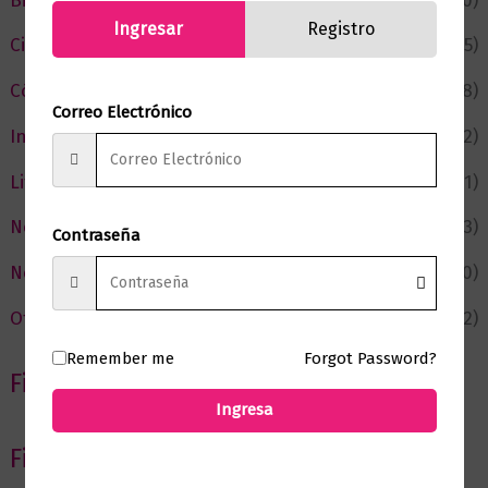
Bienestar
(230)
Ingresar
Registro
Ciencia y Conocimiento
(75)
Cómic y Fantasía
(88)
Correo Electrónico
Infantil y Juvenil
(212)
Literatura
(371)
Negocios
(43)
Contraseña
Novedades
(110)
Ofertas
(12)
Remember me
Forgot Password?
Filtrar por Autor
Ingresa
Filtrar por editorial