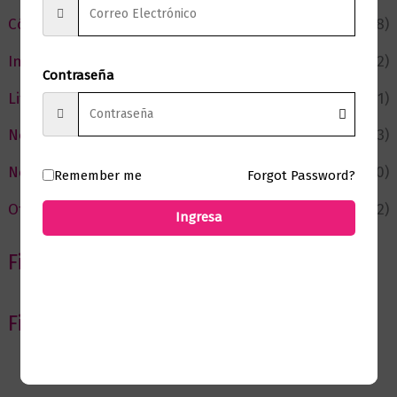
Cómic y Fantasía
(88)
Infantil y Juvenil
(212)
Contraseña
Literatura
(371)
Negocios
(43)
Novedades
(110)
Remember me
Forgot Password?
Ofertas
(12)
Ingresa
Filtrar por Autor
Filtrar por editorial