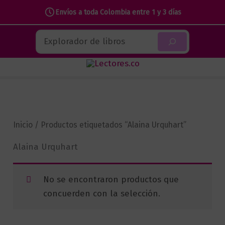
Envíos a toda Colombia entre 1 y 3 días
Ir
Buscar
al
contenido
Inicio
/ Productos etiquetados “Alaina Urquhart”
Alaina Urquhart
No se encontraron productos que
concuerden con la selección.