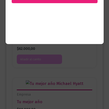
Autoayuda
¡Escucha! | Cómo desarrollar el arte
de la comunicacíon efectiva
$
62.000,00
Añadir al carrito
Empresa
Tu mejor año