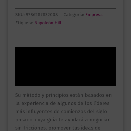
SKU:
9786287832008
Categoría:
Empresa
Etiqueta:
Napoleón Hill
Descripción
Información adicional
Valoraciones (0)
Su método y principios están basados en
la experiencia de algunos de los líderes
más influyentes de comienzos del siglo
pasado, cuya guía te ayudará a negociar
sin fricciones, promover tus ideas de