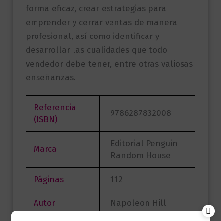
forma eficaz, crear estrategias para
emprender y cerrar ventas de manera
profesional, así como identificar y
desarrollar las cualidades que todo
vendedor debe tener, entre otras valiosas
enseñanzas.
Referencia
9786287832008
(ISBN)
Editorial Penguin
Marca
Random House
Páginas
112
Autor
Napoleon Hill