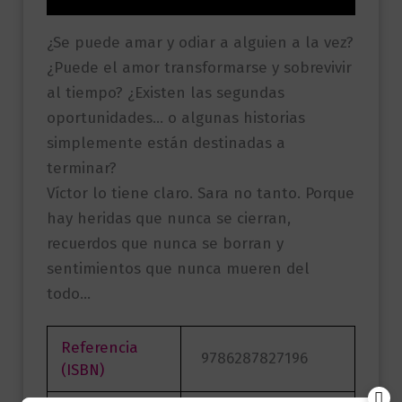
¿Se puede amar y odiar a alguien a la vez?
¿Puede el amor transformarse y sobrevivir
al tiempo? ¿Existen las segundas
oportunidades… o algunas historias
simplemente están destinadas a
terminar?
Víctor lo tiene claro. Sara no tanto. Porque
hay heridas que nunca se cierran,
recuerdos que nunca se borran y
sentimientos que nunca mueren del
todo…
Referencia
9786287827196
(ISBN)