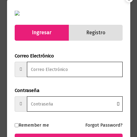
Marca
Editorial Planeta
Páginas
208
Ingresar
Registro
Autor
Alice Kellen
Sello
Editorial Planeta
Correo Electrónico
Formato
13 x 19
Presentación
Tapa Dura
Contraseña
No hay valoraciones aún.
Solo los usuarios registrados que hayan
Remember me
Forgot Password?
comprado este producto pueden hacer