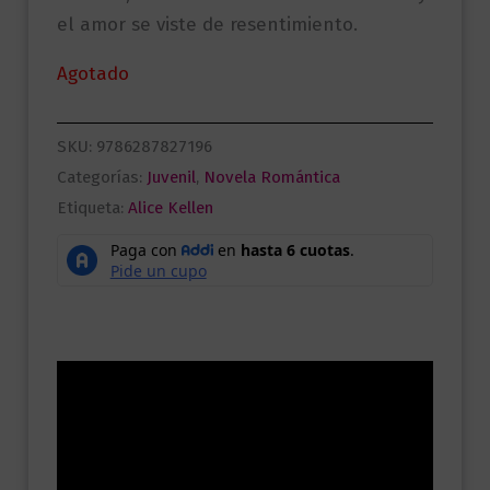
el amor se viste de resentimiento.
Agotado
SKU:
9786287827196
Categorías:
Juvenil
,
Novela Romántica
Etiqueta:
Alice Kellen
Descripción
Información adicional
Valoraciones (0)