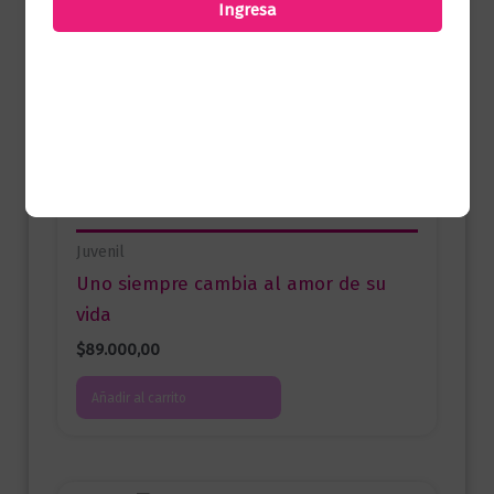
una valoración.
Ingresa
Productos relacionados
Juvenil
Uno siempre cambia al amor de su
vida
$
89.000,00
Añadir al carrito